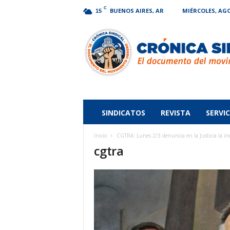
C
BUENOS AIRES, AR
MIÉRCOLES, AGO
15
Crónica
Sindical
SINDICATOS
REVISTA
SERVIC
Inicio
CGTRA: Lunes 2/3 denuncia en la Justicia la in
cgtra