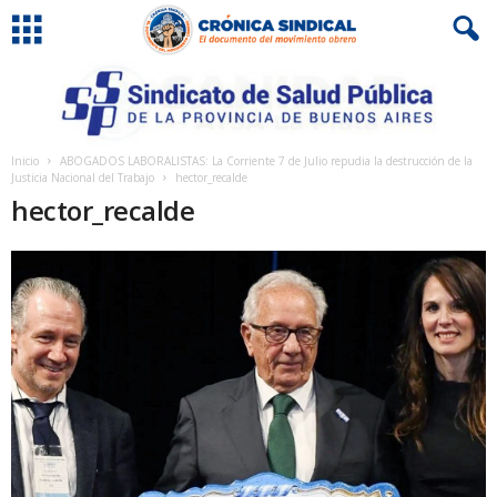
Inicio
ABOGADOS LABORALISTAS: La Corriente 7 de Julio repudia la destrucción de la
Justicia Nacional del Trabajo
hector_recalde
hector_recalde