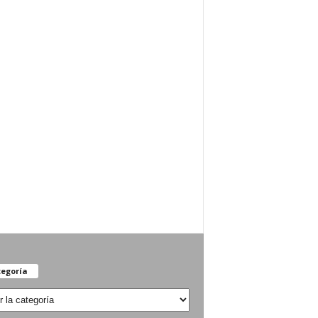
egoría
oría