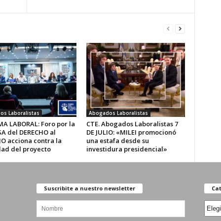
s Laboralistas
Abogados Laboralistas
A LABORAL: Foro por la
CTE. Abogados Laboralistas 7
A del DERECHO al
DE JULIO: «MILEI promocionó
O acciona contra la
una estafa desde su
ad del proyecto
investidura presidencial»
Suscribite a nuestro newsletter
Cat
Categ