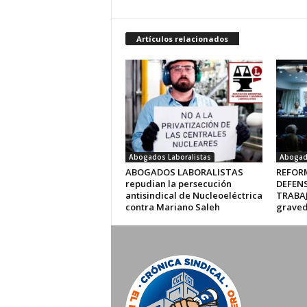
Artículos relacionados
Abogados Laboralistas
Abogado
ABOGADOS LABORALISTAS
REFORM
repudian la persecución
DEFENS
antisindical de Nucleoeléctrica
TRABAJ
contra Mariano Saleh
graved