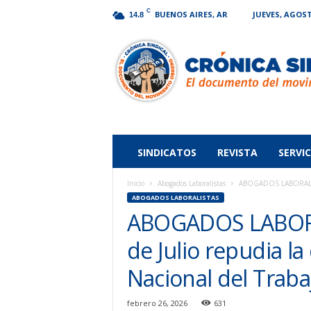
C
BUENOS AIRES, AR
JUEVES, AGOST
14.8
Crónica
Sindical
SINDICATOS
REVISTA
SERVIC
Inicio
Abogados Laboralistas
ABOGADOS LABORALISTAS
ABOGADOS LABORALISTAS
ABOGADOS LABORAL
de Julio repudia la
Nacional del Traba
febrero 26, 2026
631