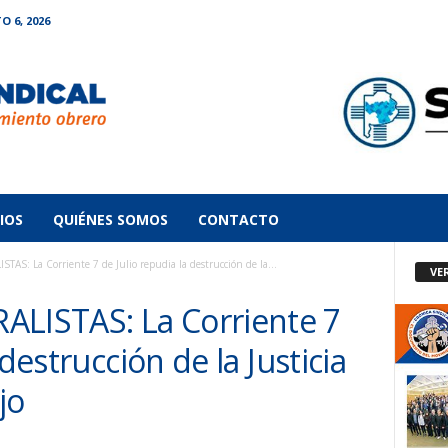
O 6, 2026
IOS
QUIÉNES SOMOS
CONTACTO
: La Corriente 7 de Julio repudia la destrucción de la...
VE
ISTAS: La Corriente 7
 destrucción de la Justicia
jo