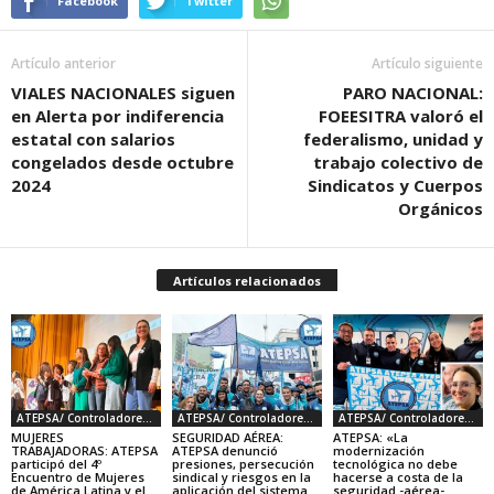
Facebook
Twitter
Artículo anterior
Artículo siguiente
VIALES NACIONALES siguen
PARO NACIONAL:
en Alerta por indiferencia
FOEESITRA valoró el
estatal con salarios
federalismo, unidad y
congelados desde octubre
trabajo colectivo de
2024
Sindicatos y Cuerpos
Orgánicos
Artículos relacionados
ATEPSA/ Controladores Aéreos
ATEPSA/ Controladores Aéreos
ATEPSA/ Controladores Aéreos
MUJERES
SEGURIDAD AÉREA:
ATEPSA: «La
TRABAJADORAS: ATEPSA
ATEPSA denunció
modernización
participó del 4º
presiones, persecución
tecnológica no debe
Encuentro de Mujeres
sindical y riesgos en la
hacerse a costa de la
de América Latina y el
aplicación del sistema
seguridad -aérea-