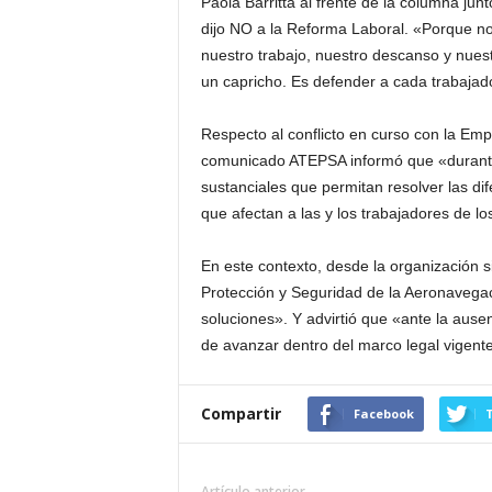
Paola Barritta al frente de la columna ju
dijo NO a la Reforma Laboral. «Porque no
nuestro trabajo, nuestro descanso y nue
un capricho. Es defender a cada trabajado
Respecto al conflicto en curso con la Em
comunicado ATEPSA informó que «durante 
sustanciales que permitan resolver las dif
que afectan a las y los trabajadores de l
En este contexto, desde la organización s
Protección y Seguridad de la Aeronavegac
soluciones». Y advirtió que «ante la aus
de avanzar dentro del marco legal vigent
Compartir
Facebook
T
Artículo anterior