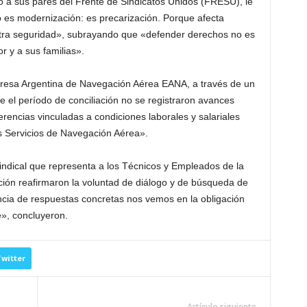
nto a sus pares del Frente de Sindicatos Unidos (FRESU), le
 es modernización: es precarización. Porque afecta
stra seguridad», subrayando que «defender derechos no es
r y a sus familias».
presa Argentina de Navegación Aérea EANA, a través de un
el período de conciliación no se registraron avances
erencias vinculadas a condiciones laborales y salariales
os Servicios de Navegación Aérea».
indical que representa a los Técnicos y Empleados de la
ión reafirmaron la voluntad de diálogo y de búsqueda de
encia de respuestas concretas nos vemos en la obligación
e», concluyeron.
witter
Artículo siguiente