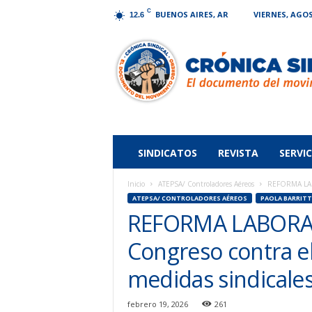
C
BUENOS AIRES, AR
VIERNES, AGOS
12.6
Crónica
Sindical
SINDICATOS
REVISTA
SERVIC
Inicio
ATEPSA/ Controladores Aéreos
REFORMA LABOR
ATEPSA/ CONTROLADORES AÉREOS
PAOLA BARRITT
REFORMA LABORAL
Congreso contra el
medidas sindicale
febrero 19, 2026
261