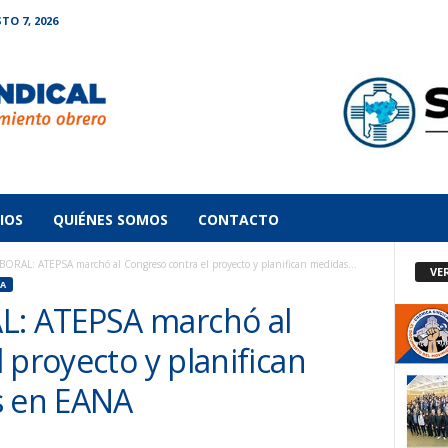
TO 7, 2026
IOS
QUIÉNES SOMOS
CONTACTO
AL: ATEPSA marchó al Congreso contra el proyecto y planifican medidas...
VE
A
: ATEPSA marchó al
 proyecto y planifican
s en EANA