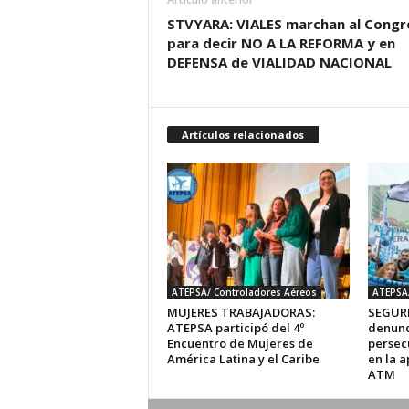
STVYARA: VIALES marchan al Congr
para decir NO A LA REFORMA y en
DEFENSA de VIALIDAD NACIONAL
Artículos relacionados
ATEPSA/ Controladores Aéreos
ATEPSA/
MUJERES TRABAJADORAS:
SEGURI
ATEPSA participó del 4º
denunc
Encuentro de Mujeres de
persecu
América Latina y el Caribe
en la a
ATM