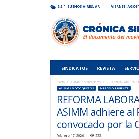
C
BUENOS AIRES, AR
VIERNES, AGOST
6.2
Crónica
Sindical
SINDICATOS
REVISTA
SERVIC
Inicio
ASIMM / Motoqueros
REFORMA LABORAL: El
ASIMM / MOTOQUEROS
MARCELO PARIENTE
REFORMA LABORAL
ASIMM adhiere al
convocado por la
febrero 17, 2026
223