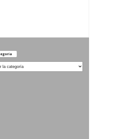
egoría
oría