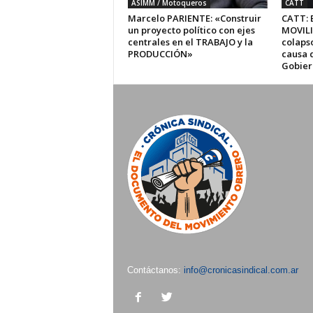
ASIMM / Motoqueros
CATT
Marcelo PARIENTE: «Construir
CATT: 
un proyecto político con ejes
MOVILI
centrales en el TRABAJO y la
colaps
PRODUCCIÓN»
causa 
Gobier
Contáctanos:
info@cronicasindical.com.ar