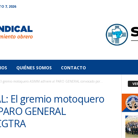
O 7, 2026
IOS
QUIÉNES SOMOS
CONTACTO
 gremio motoquero ASIMM adhiere al PARO GENERAL convocado por...
VE
: El gremio motoquero
 PARO GENERAL
 CGTRA