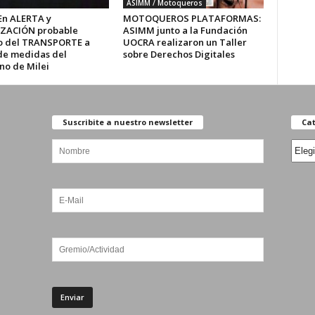
ASIMM / Motoqueros
En ALERTA y
MOTOQUEROS PLATAFORMAS:
ZACIÓN probable
ASIMM junto a la Fundación
o del TRANSPORTE a
UOCRA realizaron un Taller
de medidas del
sobre Derechos Digitales
no de Milei
Suscribite a nuestro newsletter
Cat
Categ