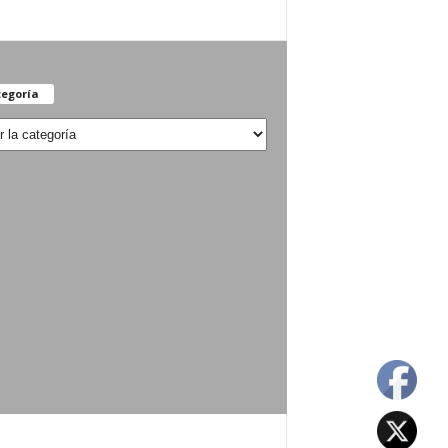
egoría
oría