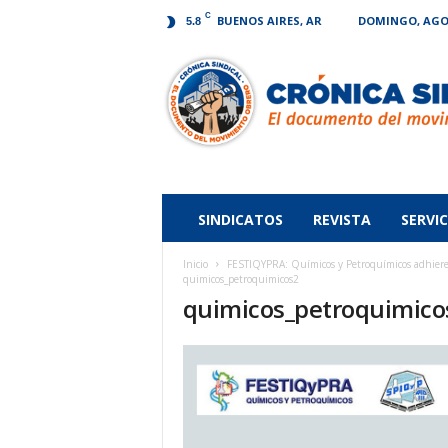
C
BUENOS AIRES, AR
DOMINGO, AGOS
5.8
Crónica
Sindical
SINDICATOS
REVISTA
SERVIC
Inicio
FESTIQYPRA: Químicos y Petroquímicos adhie
quimicos_petroquimicos2
quimicos_petroquimico