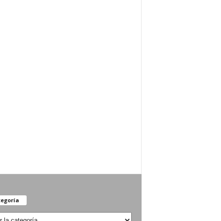
egoría
oría