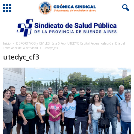
Inicio
DEPORTIVOS y CIVILES: Este 5 Feb. UTEDYC Capital Federal celebró el Día del
Trabajador de la actividad
utedyc_cf3
utedyc_cf3