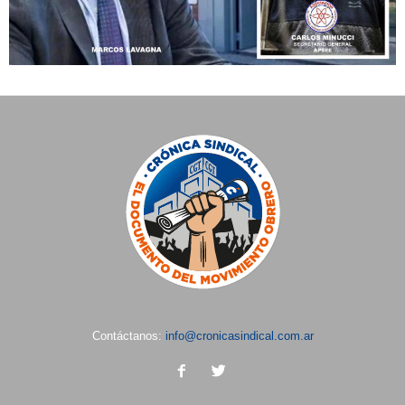
Contáctanos:
info@cronicasindical.com.ar