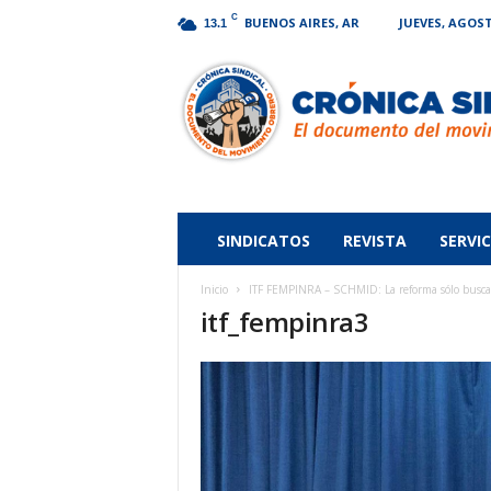
C
BUENOS AIRES, AR
JUEVES, AGOST
13.1
Crónica
Sindical
SINDICATOS
REVISTA
SERVIC
Inicio
ITF FEMPINRA – SCHMID: La reforma sólo busca dis
itf_fempinra3