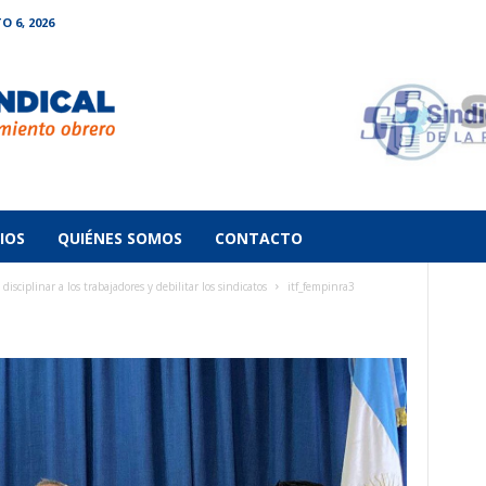
O 6, 2026
IOS
QUIÉNES SOMOS
CONTACTO
ciplinar a los trabajadores y debilitar los sindicatos
itf_fempinra3