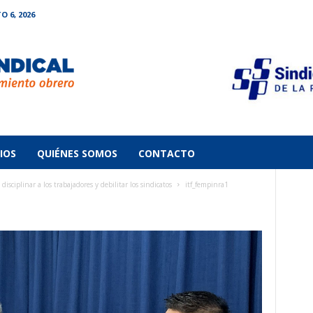
O 6, 2026
IOS
QUIÉNES SOMOS
CONTACTO
ciplinar a los trabajadores y debilitar los sindicatos
itf_fempinra1