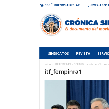
C
BUENOS AIRES, AR
JUEVES, AGOST
13.5
Crónica
Sindical
SINDICATOS
REVISTA
SERVIC
Inicio
ITF FEMPINRA – SCHMID: La reforma sólo busca dis
itf_fempinra1