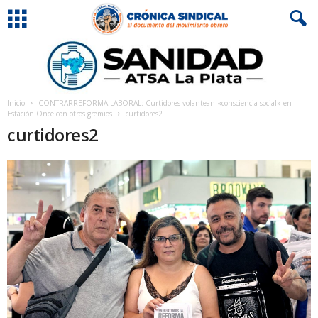
Inicio
CONTRARREFORMA LABORAL: Curtidores volantean «consciencia social» en
Estación Once con otros gremios
curtidores2
curtidores2