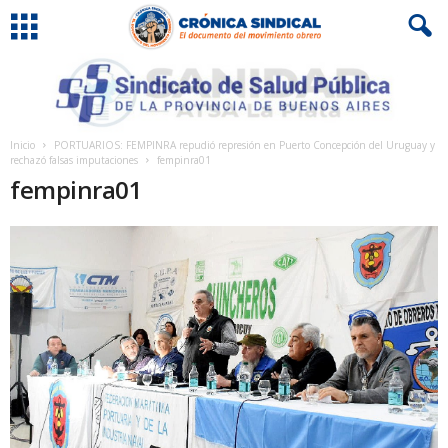
Inicio
PORTUARIOS: FEMPINRA repudió represión en Puerto Concepción del Uruguay y
rechazó falsas imputaciones
fempinra01
fempinra01