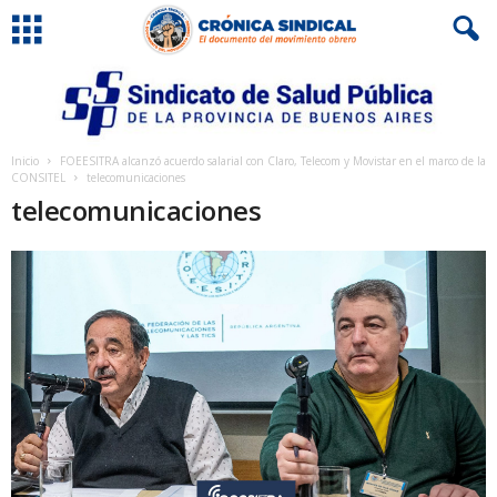
Inicio
FOEESITRA alcanzó acuerdo salarial con Claro, Telecom y Movistar en el marco de la
CONSITEL
telecomunicaciones
telecomunicaciones