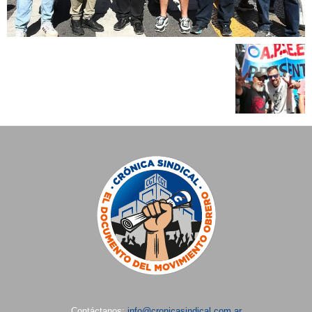
Contáctanos:
info@cronicasindical.com.ar