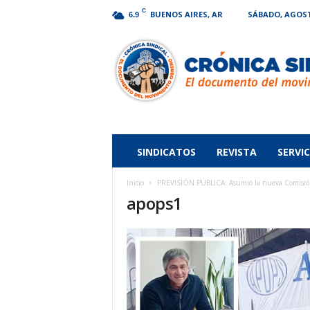
C
BUENOS AIRES, AR
SÁBADO, AGOSTO
6.9
Crónica
Sindical
SINDICATOS
REVISTA
SERVIC
Inicio
PREVISIÓN PÚBLICA: Asumió la nueva Comisi
apops1