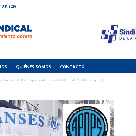
 8, 2026
IOS
QUIÉNES SOMOS
CONTACTO
ón Directiva de APOPS que encabeza su SG Fabián MONTAÑO
apops1