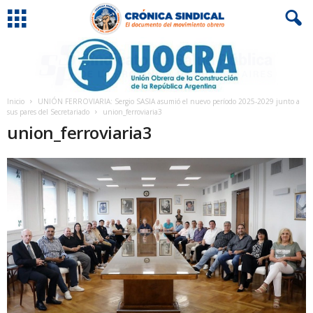
Inicio
UNIÓN FERROVIARIA: Sergio SASIA asumió el nuevo período 2025-2029 junto a
sus pares del Secretariado
union_ferroviaria3
union_ferroviaria3