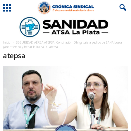
Inicio
SEGURIDAD AÉREA ATEPSA: Conciliación Obligatoria a pedido de EANA busca
ganar tiempo y frenar la lucha
atepsa
atepsa