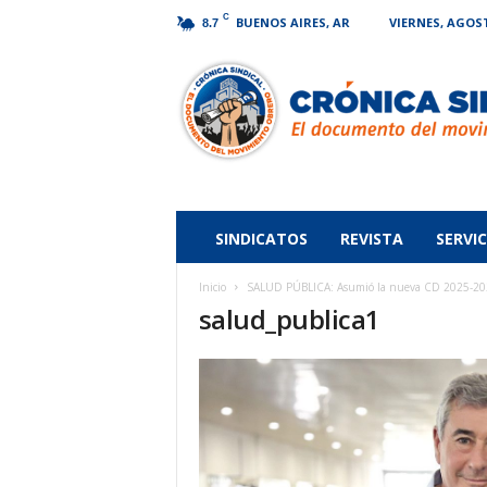
C
BUENOS AIRES, AR
VIERNES, AGOST
8.7
Crónica
Sindical
SINDICATOS
REVISTA
SERVIC
Inicio
SALUD PÚBLICA: Asumió la nueva CD 2025-2029
salud_publica1