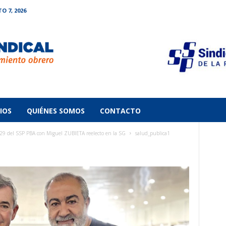
O 7, 2026
IOS
QUIÉNES SOMOS
CONTACTO
 del SSP PBA con Miguel ZUBIETA reelecto en la SG
salud_publica1