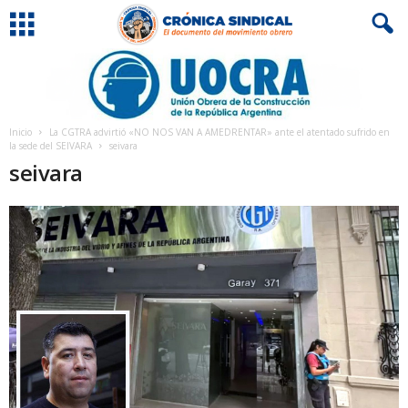
Inicio
La CGTRA advirtió «NO NOS VAN A AMEDRENTAR» ante el atentado sufrido en
la sede del SEIVARA
seivara
seivara