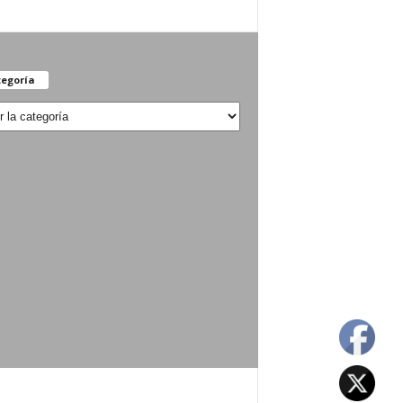
egoría
oría