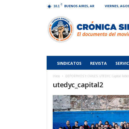
C
BUENOS AIRES, AR
VIERNES, AGOS
10.1
Crónica
Sindical
SINDICATOS
REVISTA
SERVIC
Inicio
DEPORTIVOS Y CIVILES: UTEDYC Capital Federal 
utedyc_capital2