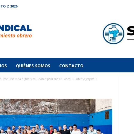
TO 7, 2026
IOS
QUIÉNES SOMOS
CONTACTO
por una vida digna y saludable para sus afiliados
utedyc_capital2