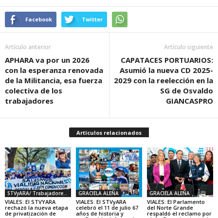
Facebook
Twitter
Artículo anterior
Artículo siguiente
APHARA va por un 2026
CAPATACES PORTUARIOS:
con la esperanza renovada
Asumió la nueva CD 2025-
de la Militancia, esa fuerza
2029 con la reelección en la
colectiva de los
SG de Osvaldo
trabajadores
GIANCASPRO
Artículos relacionados
STVyARA/ Trabajadores Viales
GRACIELA ALEÑA
GRACIELA ALEÑA
VIALES: El STVYARA
VIALES: El STVyARA
VIALES: El Parlamento
rechazó la nueva etapa
celebró el 11 de julio 67
del Norte Grande
de privatización de
años de historia y
respaldó el reclamo por