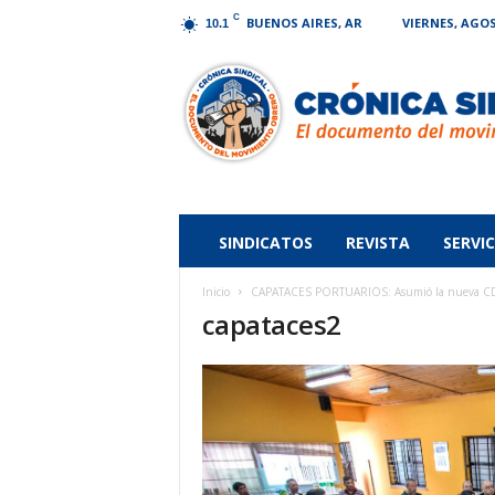
C
BUENOS AIRES, AR
VIERNES, AGOS
10.1
Crónica
Sindical
SINDICATOS
REVISTA
SERVIC
Inicio
CAPATACES PORTUARIOS: Asumió la nueva CD 
capataces2