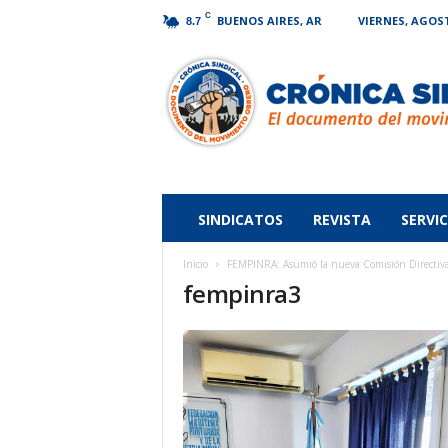
C
BUENOS AIRES, AR
VIERNES, AGOST
8.7
Crónica
Sindical
SINDICATOS
REVISTA
SERVIC
Inicio
FEMPINRA: Asumió la nueva Comisión Directiva 
fempinra3