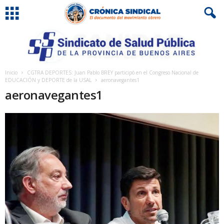
Inicio
CGTRA DEPORTES: Juan Pablo BREY participó en el Congreso Nacional de
EDUCACIÓN y DEPORTE de la USAL
aeronavegantes1
aeronavegantes1