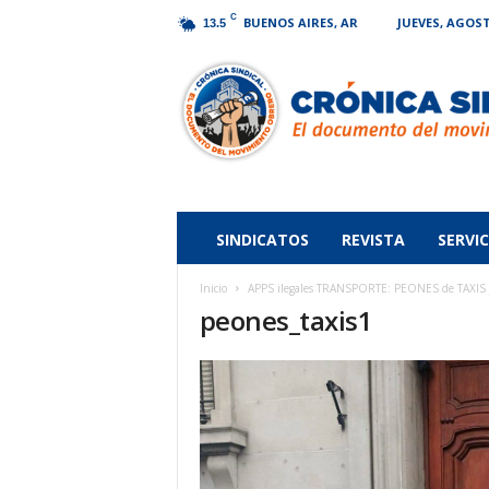
C
BUENOS AIRES, AR
JUEVES, AGOST
13.5
Crónica
Sindical
SINDICATOS
REVISTA
SERVIC
Inicio
APPS ilegales TRANSPORTE: PEONES de TAXIS ju
peones_taxis1