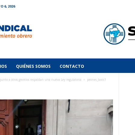
O 6, 2026
IOS
QUIÉNES SOMOS
CONTACTO
nto a otros gremios respaldan una nueva Ley regulatoria
peones_taxis1