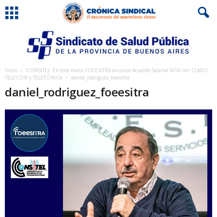
Inicio
CONSITEL: En este marco FOEESITRA anunció Acuerdo Salarial NOV con CLARO,
TELECÓM y TELEFÓNICA
daniel_rodriguez_foeesitra
daniel_rodriguez_foeesitra