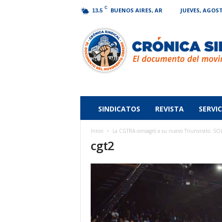
C
BUENOS AIRES, AR
JUEVES, AGOST
13.5
Crónica
Sindical
SINDICATOS
REVISTA
SERVIC
Inicio
La CGTRA consagró a su nuevo Triunvirato: SO
cgt2