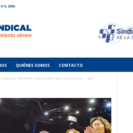
O 6, 2026
IOS
QUIÉNES SOMOS
CONTACTO
LA (Seguros), JERÓNIMO (Vidrio) y ARGÜELLO (Camioneros)
cgt2