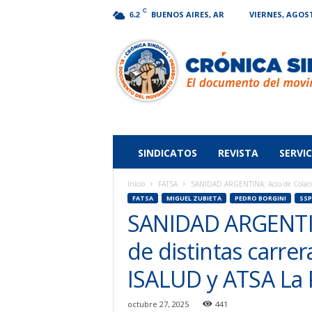
C
BUENOS AIRES, AR
VIERNES, AGOST
6.2
Crónica
Sindical
SINDICATOS
REVISTA
SERVIC
Inicio
FATSA
SANIDAD ARGENTINA: Acto de Colación 
FATSA
MIGUEL ZUBIETA
PEDRO BORGINI
SSP
SANIDAD ARGENTIN
de distintas carrer
ISALUD y ATSA La 
octubre 27, 2025
441