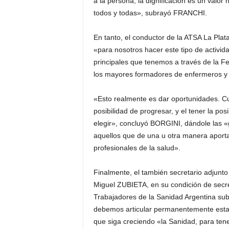
a la persona, la dignificación es un valo
todos y todas», subrayó FRANCHI.
En tanto, el conductor de la ATSA La Pla
«para nosotros hacer este tipo de activi
principales que tenemos a través de la F
los mayores formadores de enfermeros y p
«Esto realmente es dar oportunidades. Cu
posibilidad de progresar, y el tener la pos
elegir», concluyó BORGINI, dándole las «g
aquellos que de una u otra manera aport
profesionales de la salud».
Finalmente, el también secretario adjunt
Miguel ZUBIETA, en su condición de secre
Trabajadores de la Sanidad Argentina su
debemos articular permanentemente estas 
que siga creciendo «la Sanidad, para ten