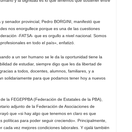
r humano y la dignidad es lo que tenemos que sostener entre
ta y senador provincial, Pedro BORGINI, manifestó que
dades nos enorgullece porque es una de las cuestiones
ederación -FATSA- que es orgullo a nivel nacional. Somos
rofesionales en todo el país», enfatizó.
ando a un ser humano se le da la oportunidad tiene la
ibilidad de estudiar, siempre digo que les da libertad de
racias a todos, docentes, alumnos, familiares, y a
an solidariamente para que podamos tener hoy a nuevos
o de la FEGEPPBA (Federación de Estatales de la PBA),
tario adjunto de la Federación de Asociaciones de
brayó que «si hay algo que tenemos en claro es que
políticas para poder seguir creciendo». Principalmente,
er cada vez mejores condiciones laborales. Y ojalá también