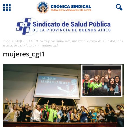
Inicio
MUJERES CGT: “Una mujer al Triunvirato, una voz que consolida la unidad, le da
espesor, verdad y futuro»
mujeres_cgt1
mujeres_cgt1