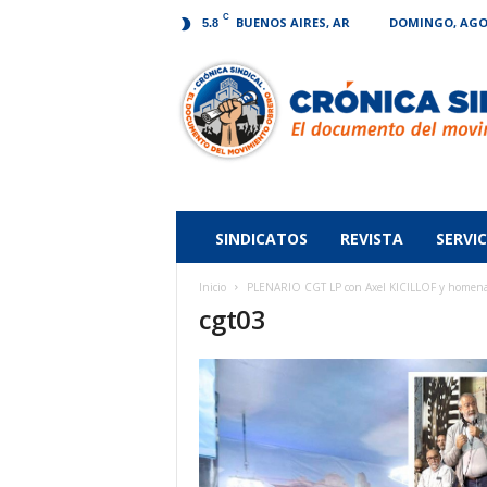
C
BUENOS AIRES, AR
DOMINGO, AGOS
5.8
Crónica
Sindical
SINDICATOS
REVISTA
SERVIC
Inicio
PLENARIO CGT LP con Axel KICILLOF y homenaje
cgt03