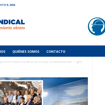
TO 9, 2026
IOS
QUIÉNES SOMOS
CONTACTO
 a RUCCI llamó a triunfar en las urnas por un cambio profundo
cgt03