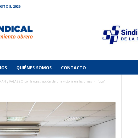
STO 5, 2026
IOS
QUIÉNES SOMOS
CONTACTO
AN y PALAZZO por la construcción de una victoria en las urnas
fuva1