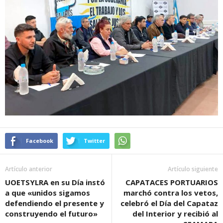
Facebook
Twitter
Artículo anterior
Artículo siguiente
UOETSYLRA en su Día instó
CAPATACES PORTUARIOS
a que «unidos sigamos
marchó contra los vetos,
defendiendo el presente y
celebró el Día del Capataz
construyendo el futuro»
del Interior y recibió al