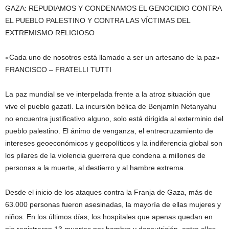
GAZA: REPUDIAMOS Y CONDENAMOS EL GENOCIDIO CONTRA
EL PUEBLO PALESTINO Y CONTRA LAS VÍCTIMAS DEL
EXTREMISMO RELIGIOSO
«Cada uno de nosotros está llamado a ser un artesano de la paz»
FRANCISCO – FRATELLI TUTTI
La paz mundial se ve interpelada frente a la atroz situación que
vive el pueblo gazatí. La incursión bélica de Benjamín Netanyahu
no encuentra justificativo alguno, solo está dirigida al exterminio del
pueblo palestino. El ánimo de venganza, el entrecruzamiento de
intereses geoeconómicos y geopolíticos y la indiferencia global son
los pilares de la violencia guerrera que condena a millones de
personas a la muerte, al destierro y al hambre extrema.
Desde el inicio de los ataques contra la Franja de Gaza, más de
63.000 personas fueron asesinadas, la mayoría de ellas mujeres y
niños. En los últimos días, los hospitales que apenas quedan en
pie registraron 13 muertes por hambre y desnutrición, entre ellos