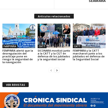
SEAMARA
Artículos relacionados
FeMPINRA
CATT
CATT
FEMPINRA alertó que la
SICONARA movilizó junto
FEMPINRA y la CATT
desregulación del
a la CATT y la CGT en
marcharon junto a los
practicaje pone en
defensa de los jubilados
jubilados en defensa de
riesgo la seguridad de
y la seguridad social
la Seguridad Social
la navegación
VER REVISTAS