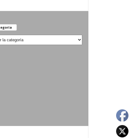
egoría
oría