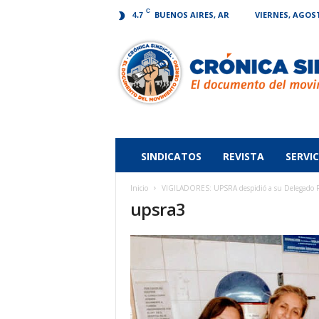
C
BUENOS AIRES, AR
VIERNES, AGOST
4.7
Crónica
Sindical
SINDICATOS
REVISTA
SERVIC
Inicio
VIGILADORES: UPSRA despidió a su Delegado Re
upsra3