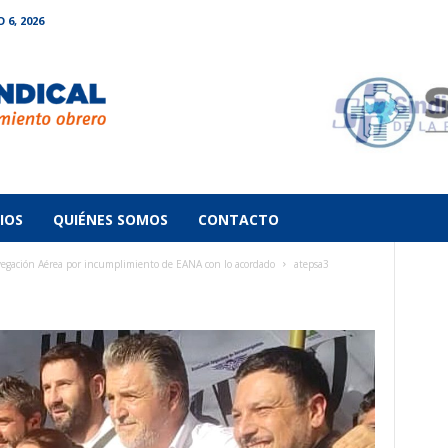
 6, 2026
IOS
QUIÉNES SOMOS
CONTACTO
avegación Aérea por incumplimiento de EANA con lo acordado
atepsa3