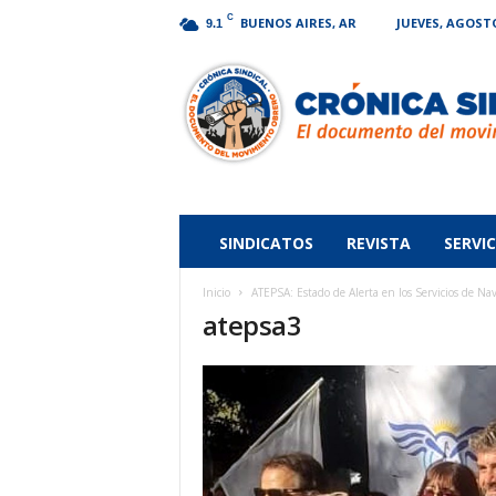
C
BUENOS AIRES, AR
JUEVES, AGOSTO
9.1
Crónica
Sindical
SINDICATOS
REVISTA
SERVIC
Inicio
ATEPSA: Estado de Alerta en los Servicios de N
atepsa3