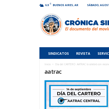
C
BUENOS AIRES, AR
SÁBADO, AGOSTO
6.9
Crónica
Sindical
SINDICATOS
REVISTA
SERVIC
Inicio
Día del CARTERO: AATRAC lo celebró con recono
aatrac