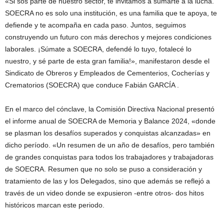
«Si sos parte de nuestro sector, te invitamos a sumarte a la lucha.
SOECRA no es solo una institución, es una familia que te apoya, te
defiende y te acompaña en cada paso. Juntos, seguimos
construyendo un futuro con más derechos y mejores condiciones
laborales. ¡Súmate a SOECRA, defendé lo tuyo, fotalecé lo
nuestro, y sé parte de esta gran familia!», manifestaron desde el
Sindicato de Obreros y Empleados de Cementerios, Cocherías y
Crematorios (SOECRA) que conduce Fabián GARCÍA .
En el marco del cónclave, la Comisión Directiva Nacional presentó
el informe anual de SOECRA de Memoria y Balance 2024, «donde
se plasman los desafíos superados y conquistas alcanzadas» en
dicho período. «Un resumen de un año de desafíos, pero también
de grandes conquistas para todos los trabajadores y trabajadoras
de SOECRA. Resumen que no solo se puso a consideración y
tratamiento de las y los Delegados, sino que además se reflejó a
través de un video donde se expusieron -entre otros- dos hitos
históricos marcan este periodo.