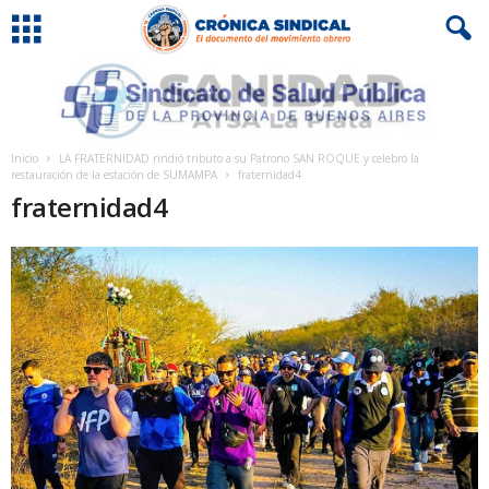
Inicio
LA FRATERNIDAD rindió tributo a su Patrono SAN ROQUE y celebró la
restauración de la estación de SUMAMPA
fraternidad4
fraternidad4