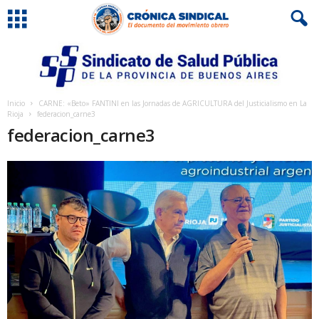
Inicio
CARNE: «Beto» FANTINI en las Jornadas de AGRICULTURA del Justicialismo en La
Rioja
federacion_carne3
federacion_carne3