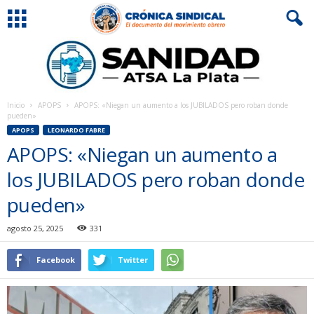
Inicio
APOPS
APOPS: «Niegan un aumento a los JUBILADOS pero roban donde
pueden»
APOPS
LEONARDO FABRE
APOPS: «Niegan un aumento a
los JUBILADOS pero roban donde
pueden»
agosto 25, 2025
331
Facebook
Twitter