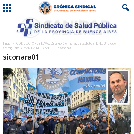
Inicio
CONDUCTORES NAVALES celebró el rechazo absoluto al DNU 340 que
desregulaba la MARINA MERCANTE
siconara01
siconara01