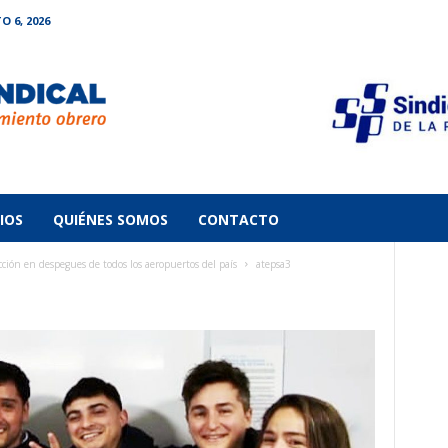
O 6, 2026
IOS
QUIÉNES SOMOS
CONTACTO
ón en despegues de todos los aeropuertos del país
atepsa3