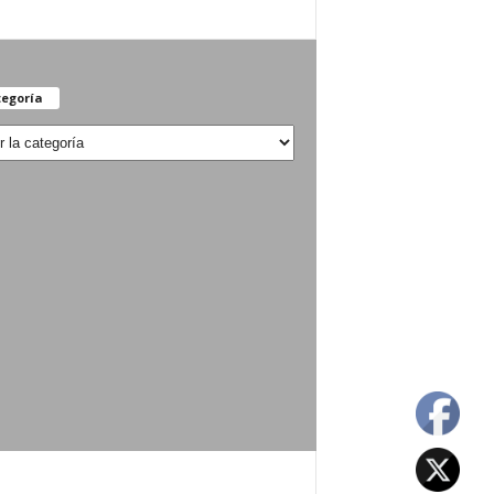
egoría
oría