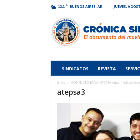
C
BUENOS AIRES, AR
JUEVES, AGOST
13.1
Crónica
Sindical
SINDICATOS
REVISTA
SERVIC
Inicio
CONFLICTO EANA: ATEPSA inicia medidas de acci
atepsa3