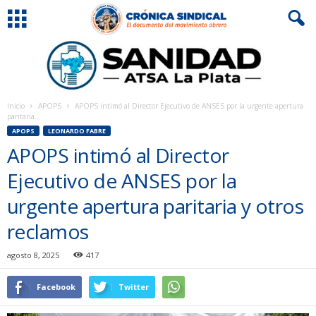
Inicio
APOPS
APOPS intimó al Director Ejecutivo de ANSES por la urgente apertura
paritaria...
APOPS
LEONARDO FABRE
APOPS intimó al Director
Ejecutivo de ANSES por la
urgente apertura paritaria y otros
reclamos
agosto 8, 2025
417
Facebook
Twitter