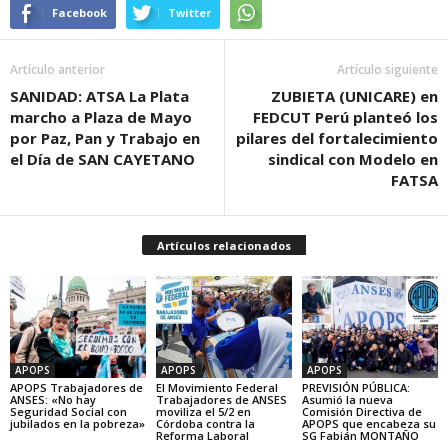
Facebook
Twitter
Artículo anterior
Artículo siguiente
SANIDAD: ATSA La Plata
ZUBIETA (UNICARE) en
marcho a Plaza de Mayo
FEDCUT Perú planteó los
por Paz, Pan y Trabajo en
pilares del fortalecimiento
el Día de SAN CAYETANO
sindical con Modelo en
FATSA
Artículos relacionados
APOPS
APOPS
APOPS
APOPS Trabajadores de
El Movimiento Federal
PREVISIÓN PÚBLICA:
ANSES: «No hay
Trabajadores de ANSES
Asumió la nueva
Seguridad Social con
moviliza el 5/2 en
Comisión Directiva de
jubilados en la pobreza»
Córdoba contra la
APOPS que encabeza su
Reforma Laboral
SG Fabián MONTAÑO