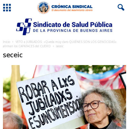
Inicio
VETO a JUBILADOS: «Queda muy claro QUIÉNES SON LOS GENOCIDAS»
afirman los CAPATACES del CUERO
seceic
seceic