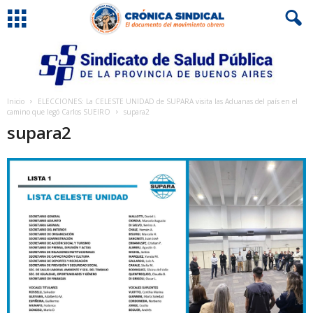
Inicio
ELECCIONES: La CELESTE UNIDAD de SUPARA visita las Aduanas del país en el
camino que legó Carlos SUEIRO
supara2
supara2