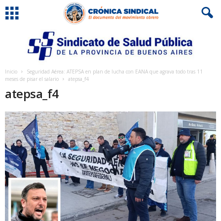
Inicio
Seguridad Aérea: ATEPSA en plan de lucha con EANA que agrava todo tras 11
meses de pisar el salario
atepsa_f4
atepsa_f4