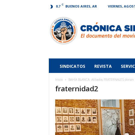
C
BUENOS AIRES, AR
VIERNES, AGOST
8.7
Crónica
Sindical
SINDICATOS
REVISTA
SERVIC
Inicio
BAHÍA BLANCA: Afiliados FRATERNALES donan 14
fraternidad2