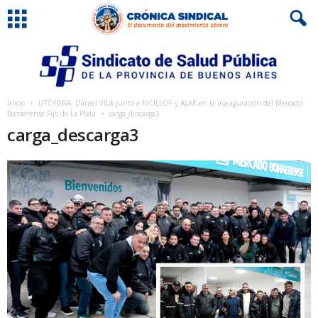
Inicio
UTCYDRA: Daniel VILA junto a KICILLOF y ALAK en la inauguración del Mercado
Bonaerense Fijo de La Plata
carga_descarga3
carga_descarga3