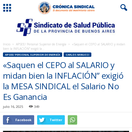
Inicio
APSEE/ Personal Superior de Energía
«Saquen el CEPO al SALARIO y midan
bien la INFLACIÓN” exigió la...
APSEE/ PERSONAL SUPERIOR DE ENERGÍA
CARLOS MINUCCI
«Saquen el CEPO al SALARIO y
midan bien la INFLACIÓN” exigió
la MESA SINDICAL el Salario No
Es Ganancia
julio 16, 2025
349
Facebook
Twitter