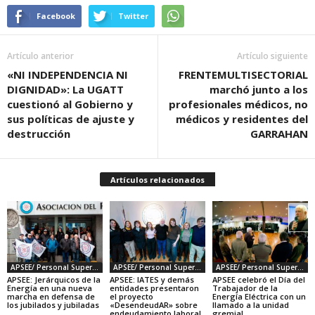
Facebook
Twitter
Artículo anterior
Artículo siguiente
«NI INDEPENDENCIA NI
FRENTEMULTISECTORIAL
DIGNIDAD»: La UGATT
marchó junto a los
cuestionó al Gobierno y
profesionales médicos, no
sus políticas de ajuste y
médicos y residentes del
destrucción
GARRAHAN
Artículos relacionados
APSEE/ Personal Superior de Energía
APSEE/ Personal Superior de Energía
APSEE/ Personal Superior de Energía
APSEE: Jerárquicos de la
APSEE: IATES y demás
APSEE celebró el Día del
Energía en una nueva
entidades presentaron
Trabajador de la
marcha en defensa de
el proyecto
Energía Eléctrica con un
los jubilados y jubiladas
«DesendeudAR» sobre
llamado a la unidad
endeudamiento laboral
gremial